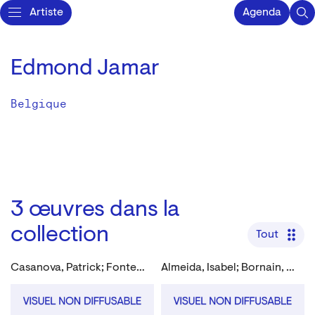
Artiste
Agenda
Edmond Jamar
Belgique
3
œuvres dans la
collection
Tout
Casanova, Patrick; Fonteyn, Christine; Frantz, Jerry; Jamar, Edmond; Mahieu, Didier; Pichrist, Sylvie et al.
Almeida, Isabel; Bornain, Alain; D’Hondt, F. J.; Dubuisson, Hugues; Jamar, Edmond; Serena et al.