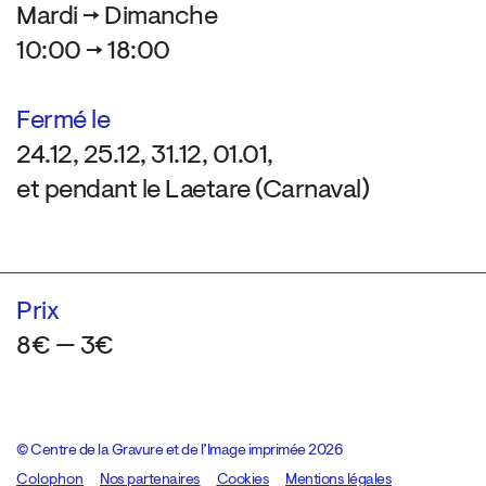
Mardi → Dimanche
10:00 → 18:00
Fermé le
24.12, 25.12, 31.12, 01.01,
et pendant le Laetare (Carnaval)
Prix
8€ — 3€
© Centre de la Gravure et de l’Image imprimée 2026
Colophon
Design:
Marcel Kaczmarek
Nos partenaires
, code:
Cookies
8080.studio
Mentions légales