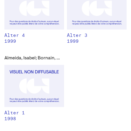
Alter 4
Alter 3
1999
1999
Almeida, Isabel; Bornain, Alain; D’Hondt, F. J.; Jamar, Edmond; Rivière, Fabrice; Vée, Stefan et al.
Alter 1
1998