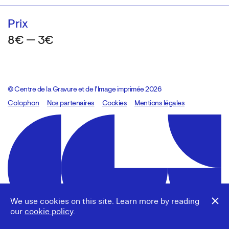
Prix
8€ — 3€
© Centre de la Gravure et de l’Image imprimée 2026
Colophon
Design:
Marcel Kaczmarek
Nos partenaires
, code:
Cookies
8080.studio
Mentions légales
We use cookies on this site. Learn more by reading
our
cookie policy
.