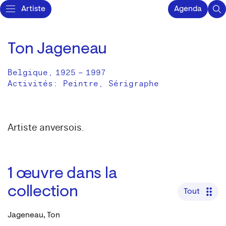
Artiste
Agenda
Ton Jageneau
Belgique
,
1925
–
1997
Activités:
Peintre
Sérigraphe
Artiste anversois.
1
œuvre dans la
collection
Tout
Jageneau, Ton