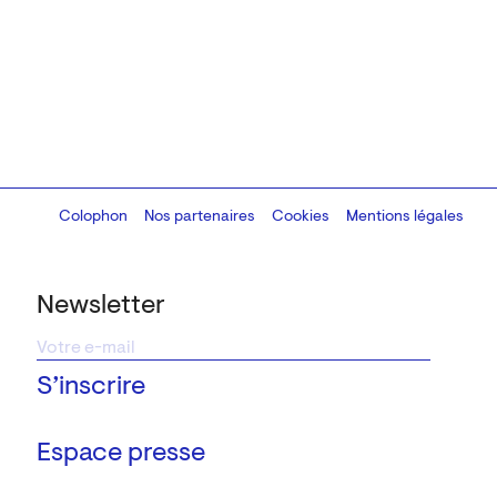
Colophon
Design:
Marcel Kaczmarek
Nos partenaires
, code:
Cookies
8080.studio
Mentions légales
Newsletter
Espace presse