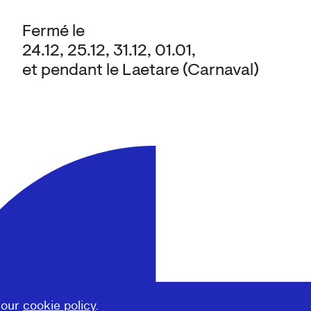
Fermé le
24.12, 25.12, 31.12, 01.01,
et pendant le Laetare (Carnaval)
 our
cookie policy
.