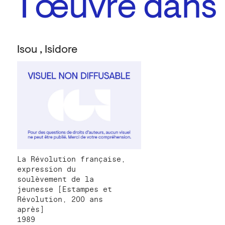
1
œuvre dans l
Isou , Isidore
La Révolution française,
expression du
soulèvement de la
jeunesse [Estampes et
Révolution, 200 ans
après]
1989