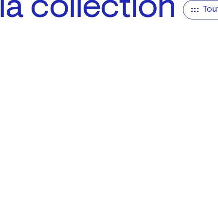
a collection
Tou