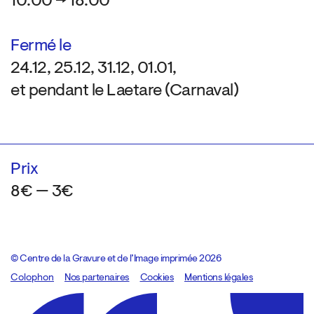
10:00 → 18:00
Fermé le
24.12, 25.12, 31.12, 01.01,
et pendant le Laetare (Carnaval)
Prix
8€ — 3€
© Centre de la Gravure et de l’Image imprimée 2026
Colophon
Design:
Marcel Kaczmarek
Nos partenaires
, code:
Cookies
8080.studio
Mentions légales