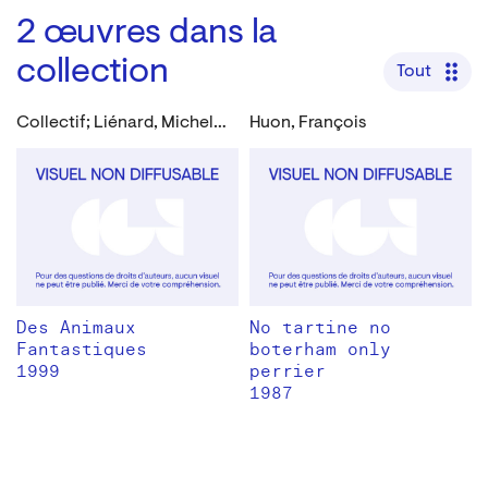
2
œuvres dans la
collection
Tout
Collectif; Liénard, Michel; Authom, Pol; Huon, François; Lenoir, Thierry; Duez, Jacques et al.
Huon, François
Des Animaux
No tartine no
Fantastiques
boterham only
1999
perrier
1987