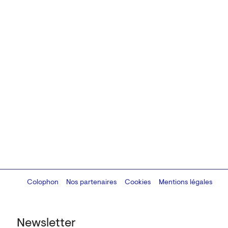
Colophon
Design:
Marcel Kaczmarek
Nos partenaires
, code:
Cookies
8080.studio
Mentions légales
Newsletter