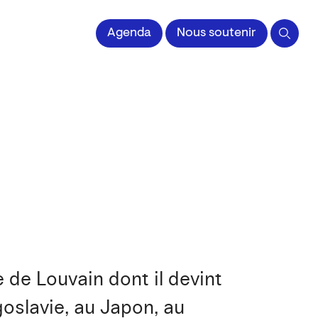
 l'Image imprimée
Agenda
Nous soutenir
 de Louvain dont il devint
goslavie, au Japon, au