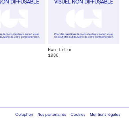
Non titré
1986
Colophon
Design:
Marcel Kaczmarek
Nos partenaires
, code:
Cookies
8080.studio
Mentions légales