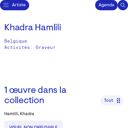
Artiste
Agenda
Khadra Hamlili
Belgique
Activités:
Graveur
1
œuvre dans la
collection
Tout
Hamlili, Khadra