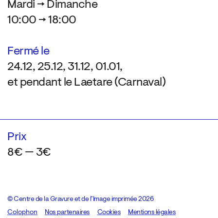
Mardi → Dimanche
10:00 → 18:00
Fermé le
24.12, 25.12, 31.12, 01.01,
et pendant le Laetare (Carnaval)
Prix
8€ — 3€
© Centre de la Gravure et de l’Image imprimée 2026
Colophon
Design:
Marcel Kaczmarek
Nos partenaires
, code:
Cookies
8080.studio
Mentions légales