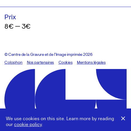
Prix
8€ — 3€
© Centre de la Gravure et de l’Image imprimée 2026
Colophon
Design:
Marcel Kaczmarek
Nos partenaires
, code:
Cookies
8080.studio
Mentions légales
We use cookies on this site. Learn more by reading
our
cookie policy
.