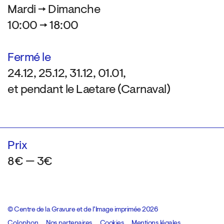
Mardi → Dimanche
10:00 → 18:00
Fermé le
24.12, 25.12, 31.12, 01.01,
et pendant le Laetare (Carnaval)
Prix
8€ — 3€
© Centre de la Gravure et de l’Image imprimée 2026
Colophon
Design:
Marcel Kaczmarek
Nos partenaires
, code:
Cookies
8080.studio
Mentions légales