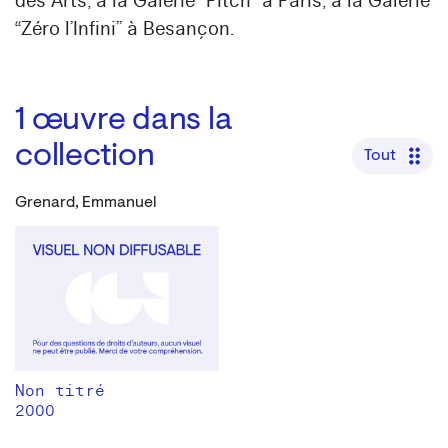
des Arts, à la Galerie “Pitch” à Paris, à la Galerie
“Zéro l’Infini” à Besançon.
1
œuvre dans la
collection
Tout
Grenard, Emmanuel
Non titré
2000