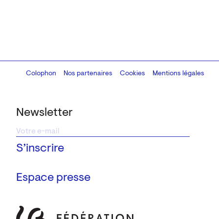
Colophon
Design:
Marcel Kaczmarek
Nos partenaires
, code:
Cookies
8080.studio
Mentions légales
Newsletter
Espace presse