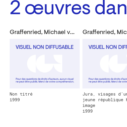
2
œuvres dans
Graffenried, Michael von
Non titré
Jura, visages d’u
1999
jeune république 
image
1999