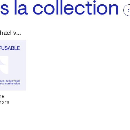
 la collection
Graffenried, Michael von
ne
hors