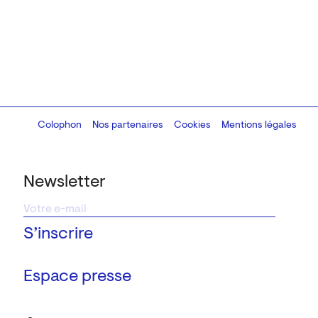
Colophon
Design:
Marcel Kaczmarek
Nos partenaires
, code:
Cookies
8080.studio
Mentions légales
Newsletter
Espace presse