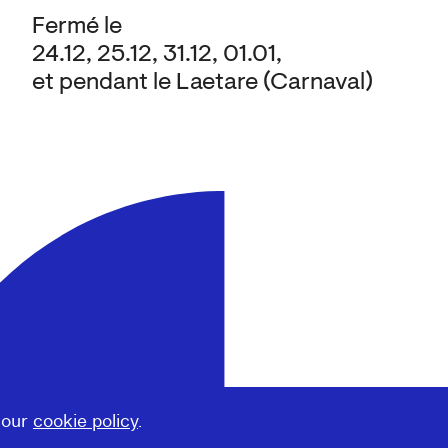
Fermé le
24.12, 25.12, 31.12, 01.01,
et pendant le Laetare (Carnaval)
 our
cookie policy
.