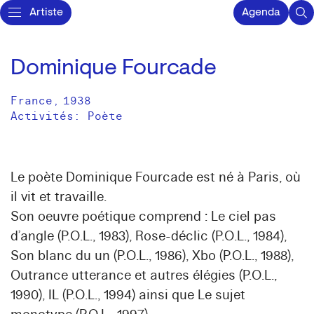
Artiste
Agenda
Dominique Fourcade
France
,
1938
Activités:
Poète
Le poète Dominique Fourcade est né à Paris, où
il vit et travaille.
Son oeuvre poétique comprend : Le ciel pas
d’angle (P.O.L., 1983), Rose-déclic (P.O.L., 1984),
Son blanc du un (P.O.L., 1986), Xbo (P.O.L., 1988),
Outrance utterance et autres élégies (P.O.L.,
1990), IL (P.O.L., 1994) ainsi que Le sujet