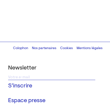
Colophon
Design:
Marcel Kaczmarek
Nos partenaires
, code:
Cookies
8080.studio
Mentions légales
Newsletter
Espace presse