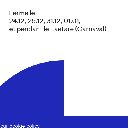
Fermé le
24.12, 25.12, 31.12, 01.01,
et pendant le Laetare (Carnaval)
 our
cookie policy
.