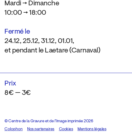
Mardi → Dimanche
10:00 → 18:00
Fermé le
24.12, 25.12, 31.12, 01.01,
et pendant le Laetare (Carnaval)
Prix
8€ — 3€
© Centre de la Gravure et de l’Image imprimée 2026
Colophon
Design:
Marcel Kaczmarek
Nos partenaires
, code:
Cookies
8080.studio
Mentions légales