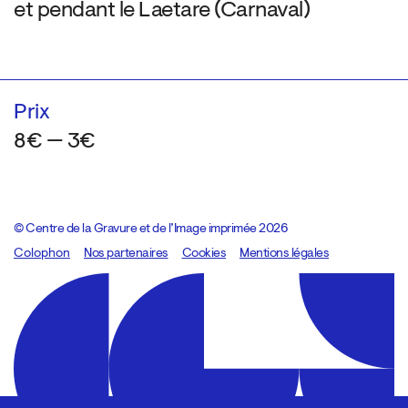
et pendant le Laetare (Carnaval)
Prix
8€ — 3€
© Centre de la Gravure et de l’Image imprimée 2026
Colophon
Design:
Marcel Kaczmarek
Nos partenaires
, code:
Cookies
8080.studio
Mentions légales