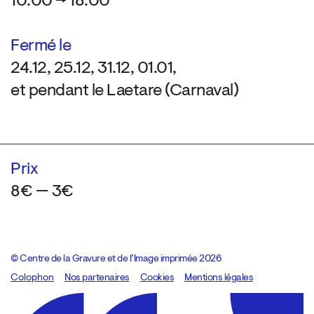
10:00 → 18:00
Fermé le
24.12, 25.12, 31.12, 01.01,
et pendant le Laetare (Carnaval)
Prix
8€ — 3€
© Centre de la Gravure et de l’Image imprimée 2026
Colophon
Design:
Marcel Kaczmarek
Nos partenaires
, code:
Cookies
8080.studio
Mentions légales