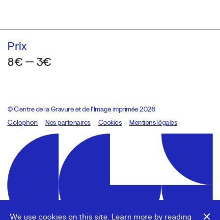
Prix
8€ — 3€
© Centre de la Gravure et de l’Image imprimée 2026
Colophon
Design:
Marcel Kaczmarek
Nos partenaires
, code:
Cookies
8080.studio
Mentions légales
We use cookies on this site. Learn more by reading