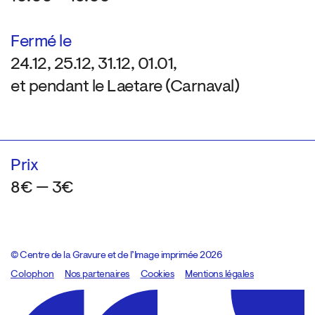
Fermé le
24.12, 25.12, 31.12, 01.01,
et pendant le Laetare (Carnaval)
Prix
8€ — 3€
© Centre de la Gravure et de l’Image imprimée 2026
Colophon
Design:
Marcel Kaczmarek
Nos partenaires
, code:
Cookies
8080.studio
Mentions légales