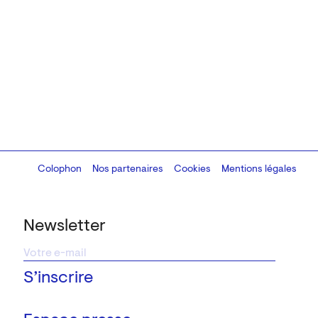
Colophon
Design:
Marcel Kaczmarek
Nos partenaires
, code:
Cookies
8080.studio
Mentions légales
Newsletter