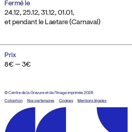
Fermé le
24.12, 25.12, 31.12, 01.01,
et pendant le Laetare (Carnaval)
Prix
8€ — 3€
© Centre de la Gravure et de l’Image imprimée 2026
Colophon
Design:
Marcel Kaczmarek
Nos partenaires
, code:
Cookies
8080.studio
Mentions légales