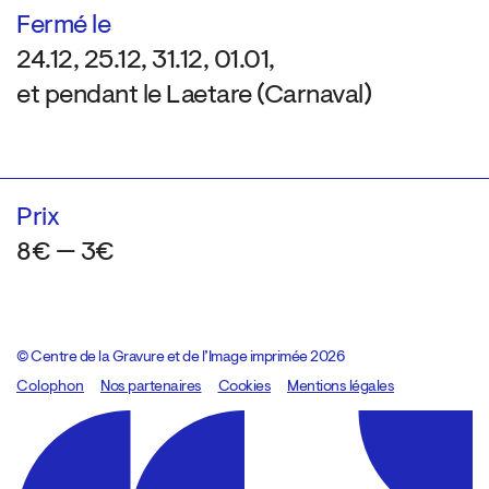
Fermé le
24.12, 25.12, 31.12, 01.01,
et pendant le Laetare (Carnaval)
Prix
8€ — 3€
© Centre de la Gravure et de l’Image imprimée 2026
Colophon
Design:
Marcel Kaczmarek
Nos partenaires
, code:
Cookies
8080.studio
Mentions légales