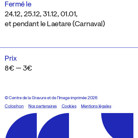
Fermé le
24.12, 25.12, 31.12, 01.01,
et pendant le Laetare (Carnaval)
Prix
8€ — 3€
© Centre de la Gravure et de l’Image imprimée 2026
Colophon
Design:
Marcel Kaczmarek
Nos partenaires
, code:
Cookies
8080.studio
Mentions légales