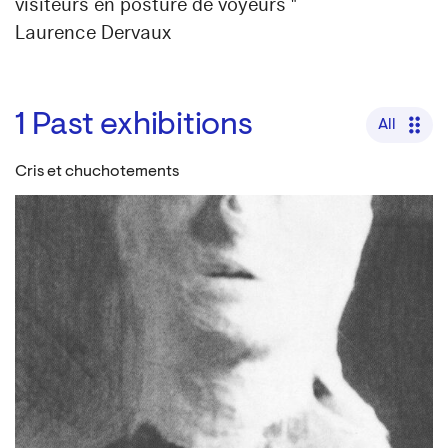
visiteurs en posture de voyeurs "
Laurence Dervaux
1
Past exhibitions
All
Cris et chuchotements