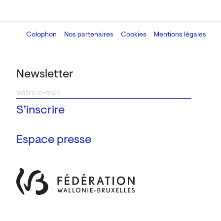
Colophon
Design:
Marcel Kaczmarek
Nos partenaires
, code:
Cookies
8080.studio
Mentions légales
Newsletter
Espace presse