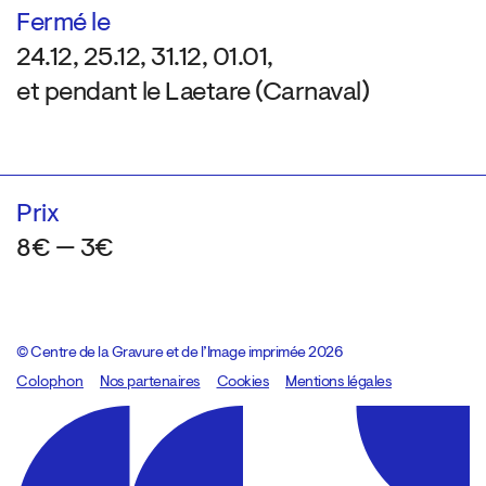
Fermé le
24.12, 25.12, 31.12, 01.01,
et pendant le Laetare (Carnaval)
Prix
8€ — 3€
© Centre de la Gravure et de l’Image imprimée 2026
Colophon
Design:
Marcel Kaczmarek
Nos partenaires
, code:
Cookies
8080.studio
Mentions légales