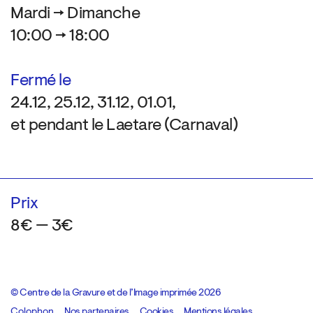
Mardi → Dimanche
10:00 → 18:00
Fermé le
24.12, 25.12, 31.12, 01.01,
et pendant le Laetare (Carnaval)
Prix
8€ — 3€
© Centre de la Gravure et de l’Image imprimée 2026
Colophon
Design:
Marcel Kaczmarek
Nos partenaires
, code:
Cookies
8080.studio
Mentions légales