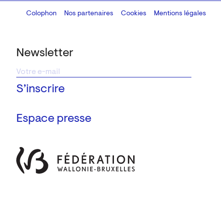
Colophon
Design:
Marcel Kaczmarek
Nos partenaires
, code:
Cookies
8080.studio
Mentions légales
Newsletter
Espace presse