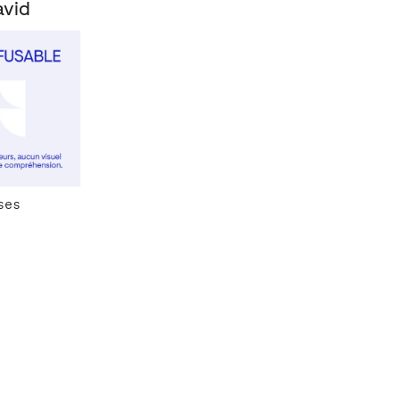
avid
ses