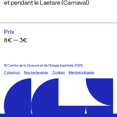
et pendant le Laetare (Carnaval)
Prix
8€ — 3€
© Centre de la Gravure et de l’Image imprimée 2026
Colophon
Design:
Marcel Kaczmarek
Nos partenaires
, code:
Cookies
8080.studio
Mentions légales