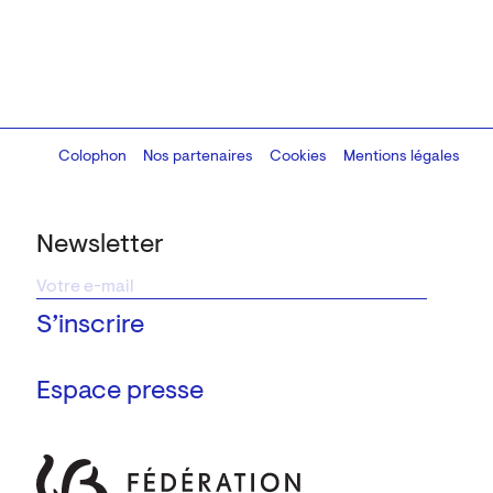
Colophon
Design:
Marcel Kaczmarek
Nos partenaires
, code:
Cookies
8080.studio
Mentions légales
Newsletter
Espace presse