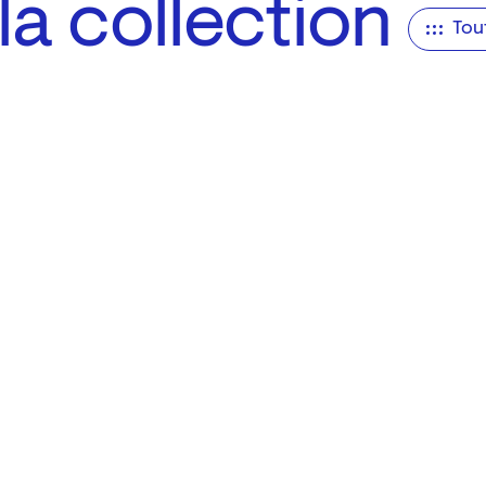
a collection
Tou