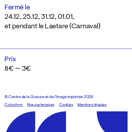
Fermé le
24.12, 25.12, 31.12, 01.01,
et pendant le Laetare (Carnaval)
Prix
8€ — 3€
© Centre de la Gravure et de l’Image imprimée 2026
Colophon
Design:
Marcel Kaczmarek
Nos partenaires
, code:
Cookies
8080.studio
Mentions légales