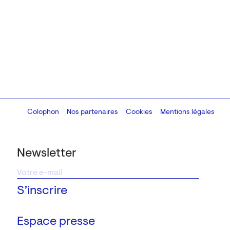
Colophon
Design:
Marcel Kaczmarek
Nos partenaires
, code:
Cookies
8080.studio
Mentions légales
Newsletter
Espace presse