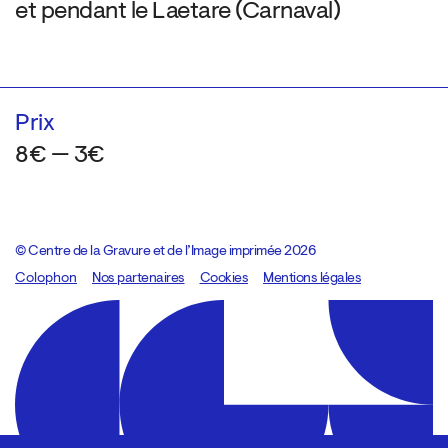
et pendant le Laetare (Carnaval)
Prix
8€ — 3€
© Centre de la Gravure et de l’Image imprimée 2026
Colophon
Design:
Marcel Kaczmarek
Nos partenaires
, code:
Cookies
8080.studio
Mentions légales