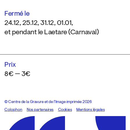
Fermé le
24.12, 25.12, 31.12, 01.01,
et pendant le Laetare (Carnaval)
Prix
8€ — 3€
© Centre de la Gravure et de l’Image imprimée 2026
Colophon
Design:
Marcel Kaczmarek
Nos partenaires
, code:
Cookies
8080.studio
Mentions légales