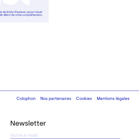
Colophon
Design:
Marcel Kaczmarek
Nos partenaires
, code:
Cookies
8080.studio
Mentions légales
Newsletter