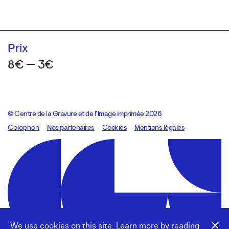
Prix
8€ — 3€
© Centre de la Gravure et de l’Image imprimée 2026
Colophon
Design:
Marcel Kaczmarek
Nos partenaires
, code:
Cookies
8080.studio
Mentions légales
We use cookies on this site. Learn more by reading