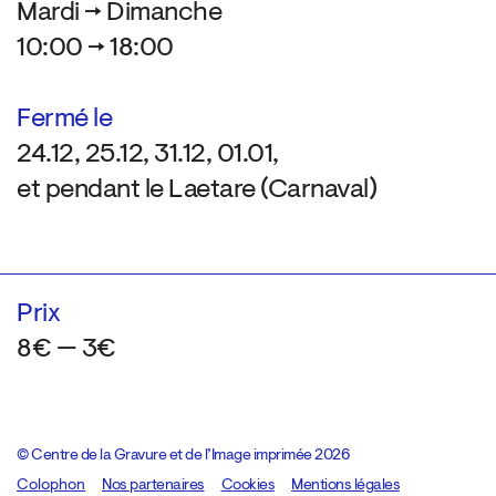
Mardi → Dimanche
10:00 → 18:00
Fermé le
24.12, 25.12, 31.12, 01.01,
et pendant le Laetare (Carnaval)
Prix
8€ — 3€
© Centre de la Gravure et de l’Image imprimée 2026
Colophon
Design:
Marcel Kaczmarek
Nos partenaires
, code:
Cookies
8080.studio
Mentions légales