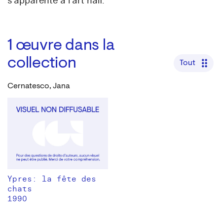
s’apparente à l’art naïf.
1
œuvre dans la
collection
Tout
Cernatesco, Jana
Ypres: la fête des
chats
1990