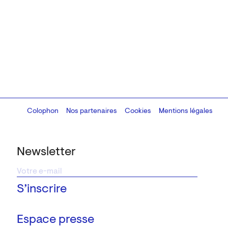
Colophon
Design:
Marcel Kaczmarek
Nos partenaires
, code:
Cookies
8080.studio
Mentions légales
Newsletter
Espace presse