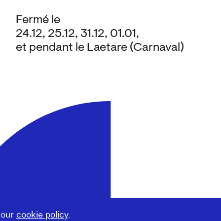
Fermé le
24.12, 25.12, 31.12, 01.01,
et pendant le Laetare (Carnaval)
 our
cookie policy
.