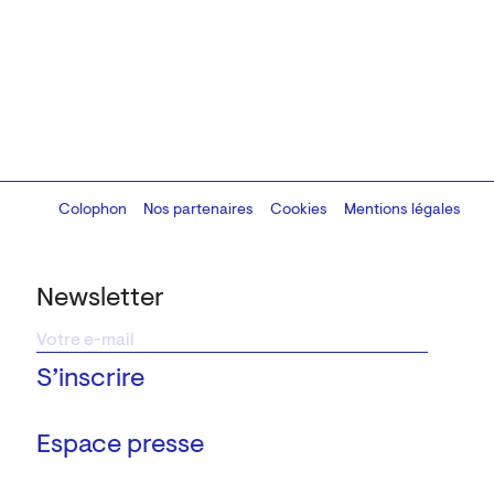
Colophon
Design:
Marcel Kaczmarek
Nos partenaires
, code:
Cookies
8080.studio
Mentions légales
Newsletter
Espace presse