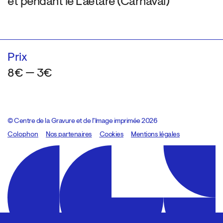
et pendant le Laetare (Carnaval)
Prix
8€ — 3€
© Centre de la Gravure et de l’Image imprimée 2026
Colophon
Design:
Marcel Kaczmarek
Nos partenaires
, code:
Cookies
8080.studio
Mentions légales