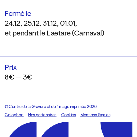
Fermé le
24.12, 25.12, 31.12, 01.01,
et pendant le Laetare (Carnaval)
Prix
8€ — 3€
© Centre de la Gravure et de l’Image imprimée 2026
Colophon
Design:
Marcel Kaczmarek
Nos partenaires
, code:
Cookies
8080.studio
Mentions légales