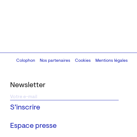
Colophon
Design:
Marcel Kaczmarek
Nos partenaires
, code:
Cookies
8080.studio
Mentions légales
Newsletter
Espace presse