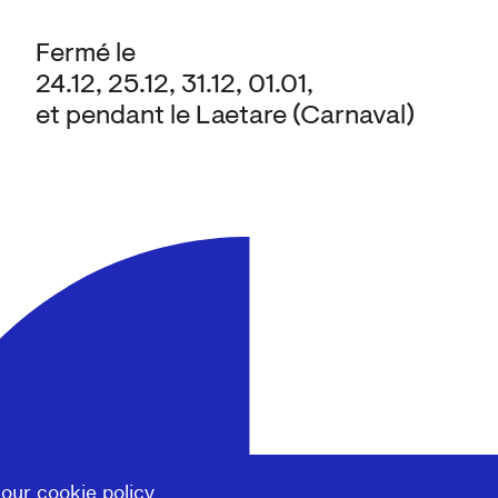
Fermé le
24.12, 25.12, 31.12, 01.01,
et pendant le Laetare (Carnaval)
 our
cookie policy
.