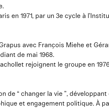
e.
is en 1971, par un 3e cycle à l’Instit
e Grapus avec François Miehe et Géra
iant de mai 1968.
achollet rejoignent le groupe en 1976
on de “ changer la vie ”, développa
ique et engagement politique. À par