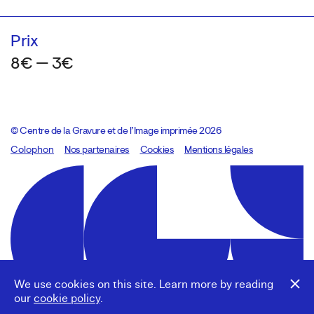
Prix
8€ — 3€
© Centre de la Gravure et de l’Image imprimée 2026
Colophon
Design:
Marcel Kaczmarek
Nos partenaires
, code:
Cookies
8080.studio
Mentions légales
We use cookies on this site. Learn more by reading
our
cookie policy
.