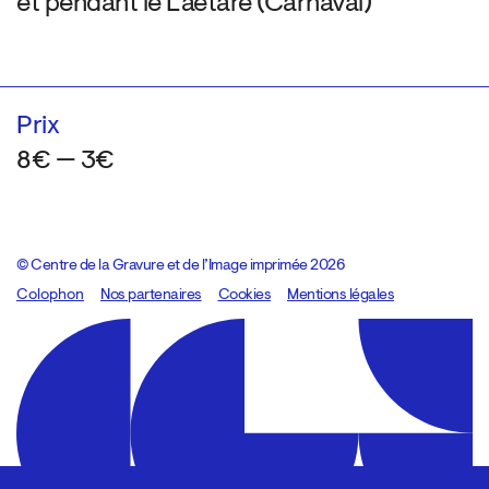
et pendant le Laetare (Carnaval)
Prix
8€ — 3€
© Centre de la Gravure et de l’Image imprimée 2026
Colophon
Design:
Marcel Kaczmarek
Nos partenaires
, code:
Cookies
8080.studio
Mentions légales