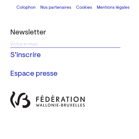
Colophon
Design:
Marcel Kaczmarek
Nos partenaires
, code:
Cookies
8080.studio
Mentions légales
Newsletter
Espace presse