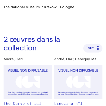
The National Museum in Krakow – Pologne
2
œuvres dans la
collection
Tout
André, Carl
André, Carl; Debliquy, Marie-Line; Dervaux, Laurence; Devolder, Eddy; Lambotte, André; Mahieu, Jean-Marie et al.
The Curve of all
Linozine n°1