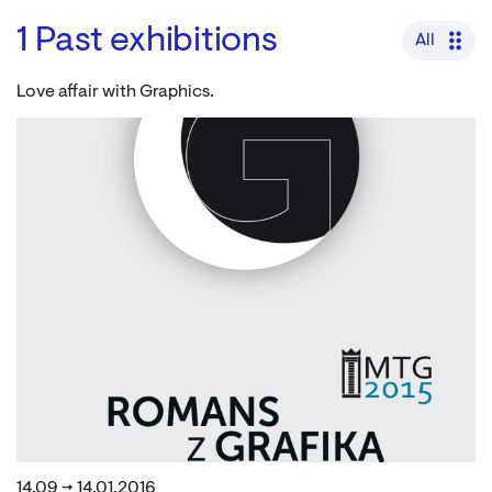
1
Past exhibitions
All
Love affair with Graphics.
14.09 → 14.01.2016