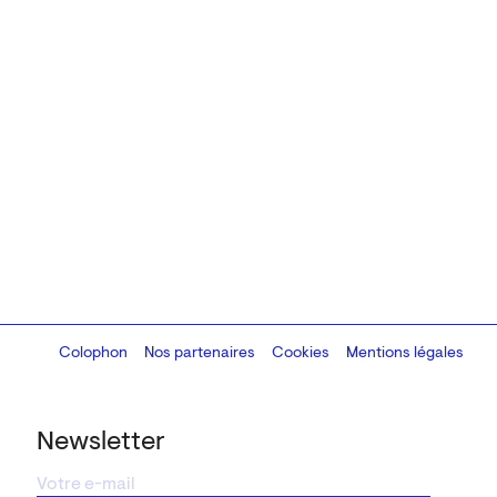
Colophon
Design:
Marcel Kaczmarek
Nos partenaires
, code:
Cookies
8080.studio
Mentions légales
Newsletter