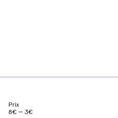
Prix
8€ — 3€