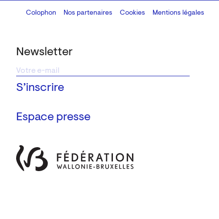
Colophon
Design:
Marcel Kaczmarek
Nos partenaires
, code:
Cookies
8080.studio
Mentions légales
Newsletter
Espace presse