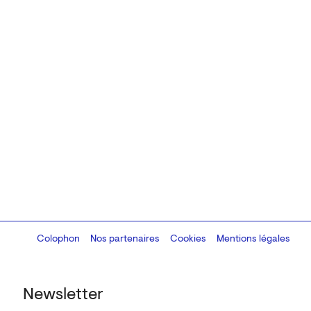
Colophon
Design:
Marcel Kaczmarek
Nos partenaires
, code:
Cookies
8080.studio
Mentions légales
Newsletter