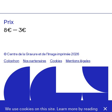
Prix
8€ — 3€
© Centre de la Gravure et de l’Image imprimée 2026
Colophon
Design:
Marcel Kaczmarek
Nos partenaires
, code:
Cookies
8080.studio
Mentions légales
We use cookies on this site. Learn more by reading