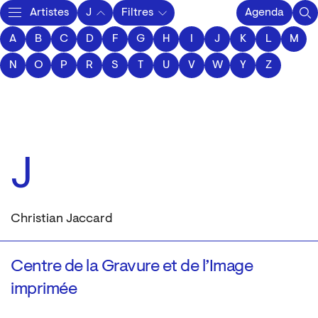
Artistes
J
Filtres
Agenda
A
B
C
D
F
Activity
G
H
I
J
K
L
M
N
O
P
R
S
T
U
V
W
Y
Z
J
Christian Jaccard
Centre de la Gravure et de l’Image
imprimée